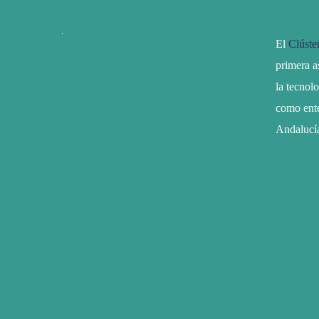
El
Clúste
primera a
la tecnol
como ente
Andalucí