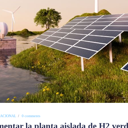
NACIONAL
0 comments
ntar la planta aislada de H2 verd