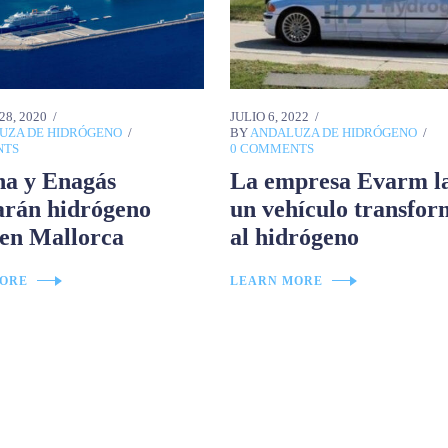
8, 2020
JULIO 6, 2022
UZA DE HIDRÓGENO
BY
ANDALUZA DE HIDRÓGENO
NTS
0 COMMENTS
na y Enagás
La empresa Evarm l
arán hidrógeno
un vehículo transfo
 en Mallorca
al hidrógeno
ORE
LEARN MORE