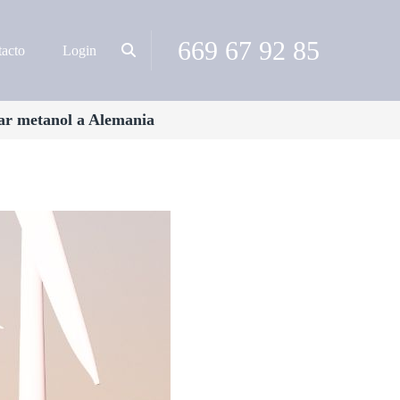
669 67 92 85
acto
Login
tar metanol a Alemania