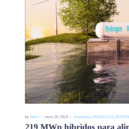
by
Dulce
enero 29, 2024
Actualidad
,
ANDALUCÍA
,
INTER
219 MWp híbridos para alime