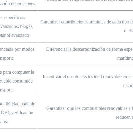
cción de emisiones
s específicos:
Garantizar contribuciones mínimas de cada tipo d
avanzados, biogás,
deri
tanol avanzado
renciada por modos
Diferenciar la descarbonización de forma específ
ansporte
marítimo
os para computar la
Incentivar el uso de electricidad renovable en la
novable consumida
nacio
ansporte
tenibilidad, cálculo
Garantizar que los combustibles renovables e h
 GEI, verificación
reducen 
terna