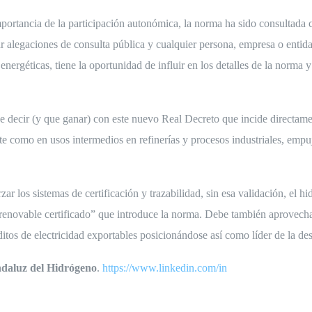
mportancia de la participación autonómica, la norma ha sido consultad
r alegaciones de consulta pública y cualquier persona, empresa o entida
nergéticas, tiene la oportunidad de influir en los detalles de la norma y
 decir (y que ganar) con este nuevo Real Decreto que incide directamen
rte como en usos intermedios en refinerías y procesos industriales, em
zar los sistemas de certificación y trazabilidad, sin esa validación, el
 renovable certificado” que introduce la norma. Debe también aprovechar 
itos de electricidad exportables posicionándose así como líder de la d
ndaluz del Hidrógeno
.
https://www.linkedin.com/in