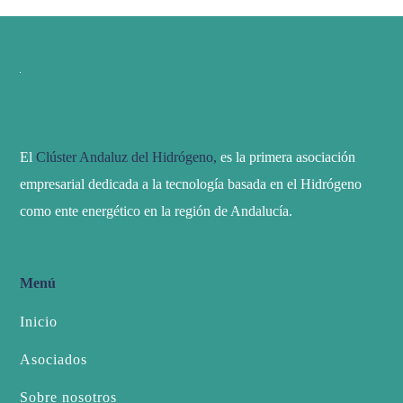
a
s
d
e
El
Clúster Andaluz del Hidrógeno,
es la primera asociación
E
empresarial dedicada a la tecnología basada en el Hidrógeno
v
como ente energético en la región de Andalucía.
e
n
Menú
t
Inicio
o
Asociados
s
Sobre nosotros