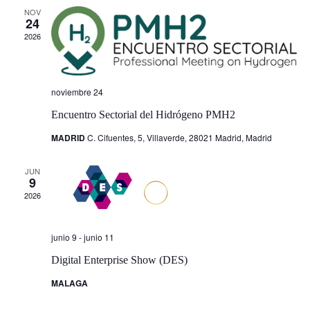
v
e
NOV
24
e
g
2026
g
a
a
c
noviembre 24
i
c
Encuentro Sectorial del Hidrógeno PMH2
ó
i
MADRID
C. Cifuentes, 5, Villaverde, 28021 Madrid, Madrid
n
ó
JUN
d
9
n
2026
e
d
v
junio 9
-
junio 11
e
i
Digital Enterprise Show (DES)
s
b
MALAGA
t
ú