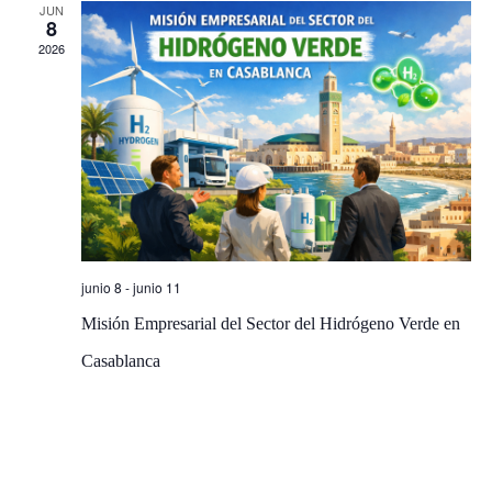
a
JUN
8
s
s
2026
q
d
u
e
e
E
v
d
e
a
n
junio 8
-
junio 11
y
t
Misión Empresarial del Sector del Hidrógeno Verde en
v
o
Casablanca
i
s
t