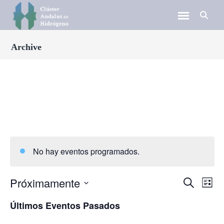
Archive
No hay eventos programados.
Próximamente
N
N
Buscar
Lista
a
Seleccionar
a
Últimos Eventos Pasados
fecha.
v