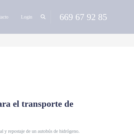
669 67 92 85
acto
Login
a el transporte de
al y repostaje de un autobús de hidrógeno.