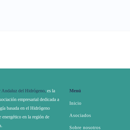
r Andaluz del Hidrógeno,
es la
Menú
sociación empresarial dedicada a
Inicio
ogía basada en el Hidrógeno
Asociados
 energético en la región de
a.
Sobre nosotros