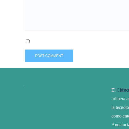
El
Clúste
primera a
la tecnol
como ente
Andalucí