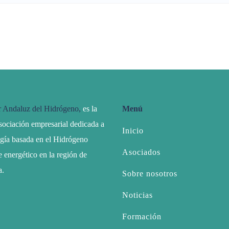
r Andaluz del Hidrógeno,
es la
Menú
sociación empresarial dedicada a
Inicio
ogía basada en el Hidrógeno
Asociados
 energético en la región de
a.
Sobre nosotros
Noticias
Formación