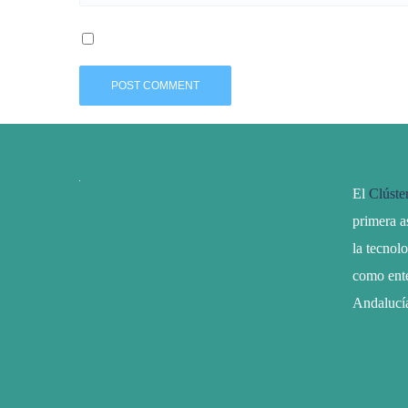
El
Clúste
primera a
la tecnol
como ente
Andalucí