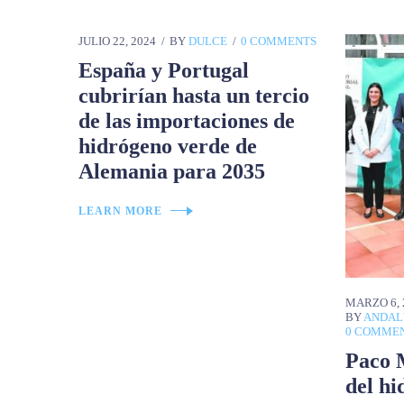
JULIO 22, 2024
BY
DULCE
0 COMMENTS
España y Portugal
cubrirían hasta un tercio
de las importaciones de
hidrógeno verde de
Alemania para 2035
LEARN MORE
MARZO 6, 
BY
ANDAL
0 COMME
Paco 
del hi