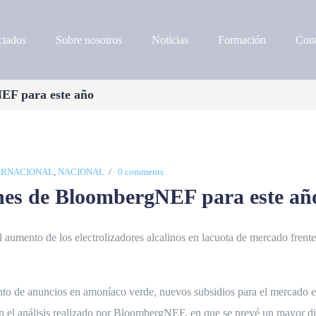
iados
Sobre nosotros
Noticias
Formación
Cont
NEF para este año
ERNACIONAL
,
NACIONAL
0 comments
ones de BloombergNEF para este añ
aumento de los electrolizadores alcalinos en lacuota de mercado frente
nto de anuncios en amoníaco verde, nuevos subsidios para el mercado e
on el análisis realizado por BloombergNEF, en que se prevé un mayor d