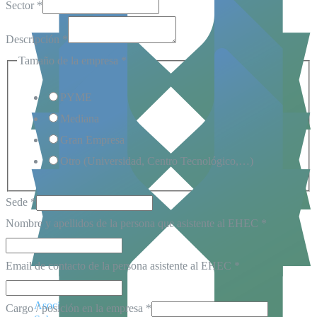
Sector
*
Descripción
*
Tamaño de la empresa
*
PYME
Mediana
Gran Empresa
Otro (Universidad, Centro Tecnológico,…)
Sede
*
Nombre y apellidos de la persona que asistente al EHEC
*
Email de contacto de la persona asistente al EHEC
*
Inicio
Asociados
Cargo / posición en la empresa
*