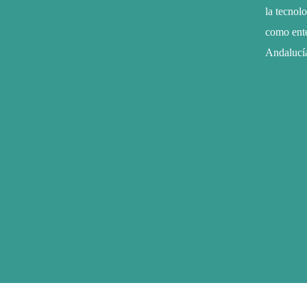
la tecnol
como ente
Andalucí