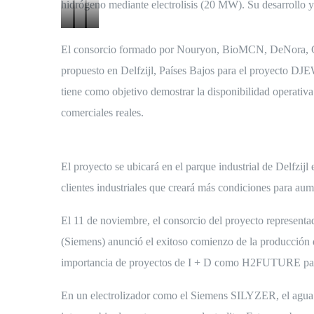
hidrógeno mediante electrolisis (20 MW). Su desarrollo y
Proyecto
Proyecto
Proyecto
El consorcio formado por Nouryon, BioMCN, DeNora, Gas
DJEWELS
de
H2FUTURE.
propuesto en Delfzijl, Países Bajos para el proyecto D
1
Iberdrola
tiene como objetivo demostrar la disponibilidad operativ
en
comerciales reales.
Puertollano.
El proyecto se ubicará en el parque industrial de Delfzijl 
clientes industriales que creará más condiciones para au
El 11 de noviembre, el consorcio del proyecto repres
(Siemens) anunció el exitoso comienzo de la producción 
importancia de proyectos de I + D como H2FUTURE para a
En un electrolizador como el Siemens SILYZER, el agua 