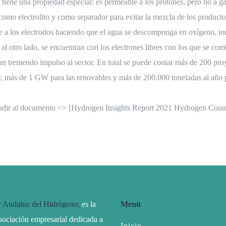
tiene una propiedad especial: es permeable a los protones, pero no a ga
omo electrolito y como separador para evitar la mezcla de los product
je a los electrodos haciendo que el agua se descomponga en oxígeno, io
al otro lado, se encuentran con los electrones libres con los que se co
un tremendo impulso al sector. En total se puede contar más de 200 pr
r, más de 1 GW para las renovables y más de 200.000 toneladas al año 
 acudir al documento <> [Hydrogen Insights Report 2021 Hydrogen Co
r Andaluz del Hidrógeno,
es la
Menú
sociación empresarial dedicada a
Inicio