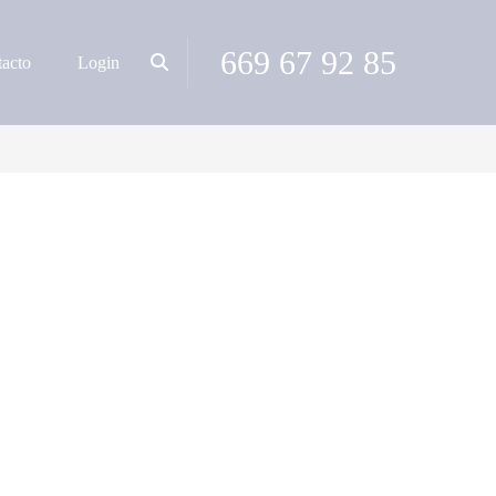
669 67 92 85
acto
Login