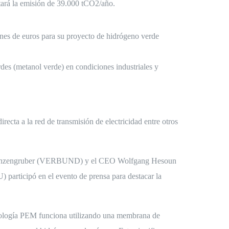
itará la emisión de 39.000 tCO2/año.
es de euros para su proyecto de hidrógeno verde
des (metanol verde) en condiciones industriales y
irecta a la red de transmisión de electricidad entre otros
gang Anzengruber (VERBUND) y el CEO Wolfgang Hesoun
participó en el evento de prensa para destacar la
cnología PEM funciona utilizando una membrana de