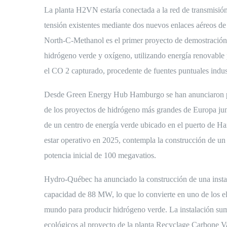
La planta H2VN estaría conectada a la red de transmisión 
tensión existentes mediante dos nuevos enlaces aéreos d
North-C-Methanol es el primer proyecto de demostración
hidrógeno verde y oxígeno, utilizando energía renovable p
el CO 2 capturado, procedente de fuentes puntuales indust
Desde Green Energy Hub Hamburgo se han anunciaron pl
de los proyectos de hidrógeno más grandes de Europa junt
de un centro de energía verde ubicado en el puerto de H
estar operativo en 2025, contempla la construcción de un 
potencia inicial de 100 megavatios.
Hydro-Québec ha anunciado la construcción de una instal
capacidad de 88 MW, lo que lo convierte en uno de los el
mundo para producir hidrógeno verde. La instalación sum
ecológicos al proyecto de la planta Recyclage Carbone 