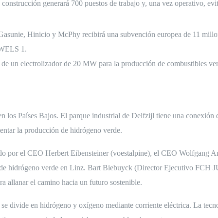
 construcción generará 700 puestos de trabajo y, una vez operativo, ev
unie, Hinicio y McPhy recibirá una subvención europea de 11 millon
JEWELS 1.
a de un electrolizador de 20 MW para la producción de combustibles ver
en los Países Bajos. El parque industrial de Delfzijl tiene una conexión d
mentar la producción de hidrógeno verde.
entado por el CEO Herbert Eibensteiner (voestalpine), el CEO Wolf
de hidrógeno verde en Linz. Bart Biebuyck (Director Ejecutivo FCH JU) 
llanar el camino hacia un futuro sostenible.
se divide en hidrógeno y oxígeno mediante corriente eléctrica. La te