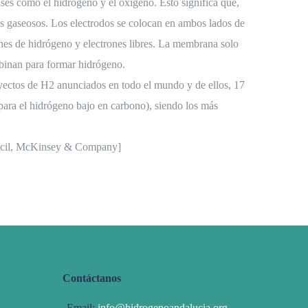
ses como el hidrógeno y el oxígeno. Esto significa que,
os gaseosos. Los electrodos se colocan en ambos lados de
nes de hidrógeno y electrones libres. La membrana solo
mbinan para formar hidrógeno.
oyectos de H2 anunciados en todo el mundo y de ellos, 17
para el hidrógeno bajo en carbono), siendo los más
uncil, McKinsey & Company]
Contáctanos
Email:
info@hidrogenoandalucia.org