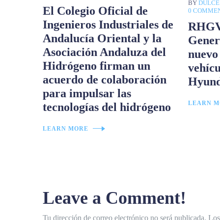
BY
DULCE
El Colegio Oficial de
0 COMME
Ingenieros Industriales de
RHGV 
Andalucía Oriental y la
Genera
Asociación Andaluza del
nuevo
Hidrógeno firman un
vehícu
acuerdo de colaboración
Hyund
para impulsar las
LEARN M
tecnologías del hidrógeno
LEARN MORE
Leave a Comment!
Tu dirección de correo electrónico no será publicada.
Los