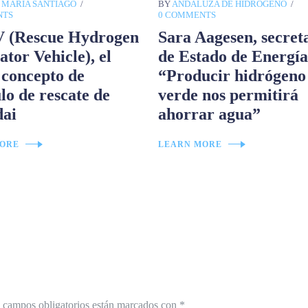
 MARÍA SANTIAGO
BY
ANDALUZA DE HIDRÓGENO
NTS
0 COMMENTS
(Rescue Hydrogen
Sara Aagesen, secret
tor Vehicle), el
de Estado de Energía
 concepto de
“Producir hidrógeno
lo de rescate de
verde nos permitirá
ai
ahorrar agua”
ORE
LEARN MORE
 campos obligatorios están marcados con
*