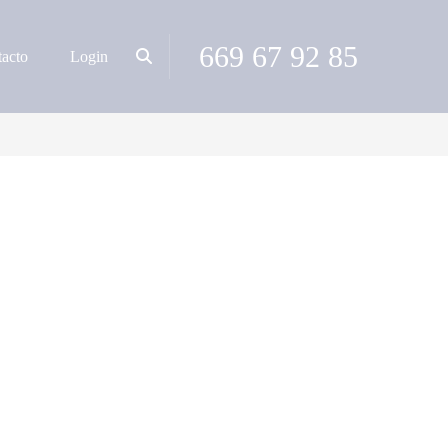
669 67 92 85
acto
Login