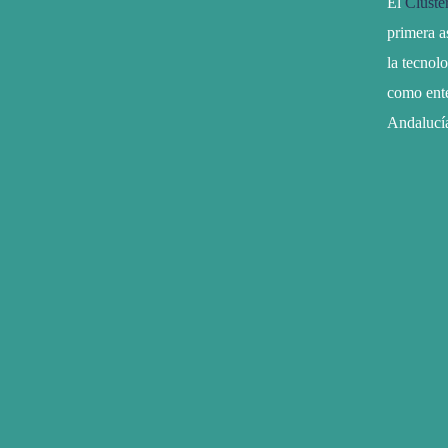
El
Clúste
primera a
la tecnol
como ente
Andalucí