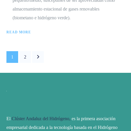
pequeño/medio, susceptibles de ser aprovechadas como
almacenamiento estacional de gases renovables
(biometano e hidrógeno verde).
READ MORE
1
2
El
Clúster Andaluz del Hidrógeno,
es la primera asociación
empresarial dedicada a la tecnología basada en el Hidrógeno