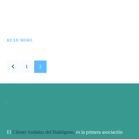
READ MORE
1
2
El
Clúster Andaluz del Hidrógeno,
es la primera asociación