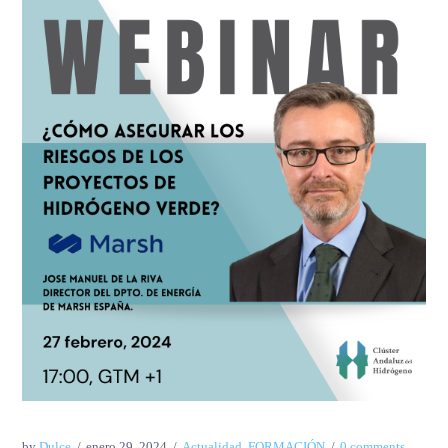
by
Dulce
enero 29, 2024
Actualidad
,
FORMACIÓN
0 comments