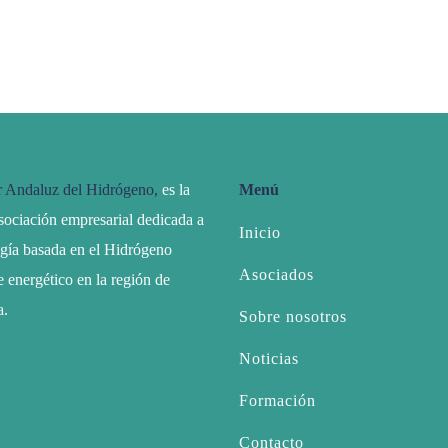
r Andaluz del Hidrógeno,
es la
Menú
sociación empresarial dedicada a
Inicio
ogía basada en el Hidrógeno
Asociados
 energético en la región de
a.
Sobre nosotros
Noticias
Formación
Contacto