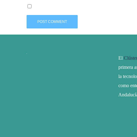
El
Clúste
primera a
la tecnol
como ente
Andalucí