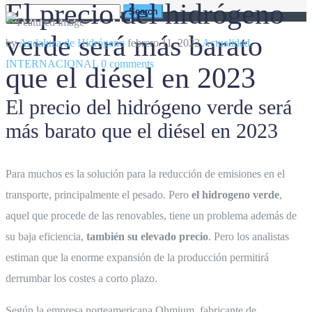
El precio del hidrógeno
669 67 92 85
verde será más barato
by
Andaluza de Hidrógeno
febrero 11, 2022
Actualidad
,
INTERNACIONAL
0 comments
que el diésel en 2023
El precio del hidrógeno verde será
más barato que el diésel en 2023
Para muchos es la solución para la reducción de emisiones en el
transporte, principalmente el pesado. Pero
el hidrogeno verde
,
aquel que procede de las renovables, tiene un problema además de
su baja eficiencia,
también su elevado precio
. Pero los analistas
estiman que la enorme expansión de la producción permitirá
derrumbar los costes a corto plazo.
Según la empresa norteamericana Ohmium, fabricante de