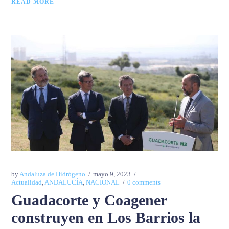
READ MORE
by
Andaluza de Hidrógeno
mayo 9, 2023
Actualidad
,
ANDALUCÍA
,
NACIONAL
0 comments
Guadacorte y Coagener
construyen en Los Barrios la