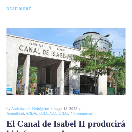
READ MORE
by
Andaluza de Hidrógeno
mayo 18, 2023
Actualidad
,
ANDALUCÍA
,
NACIONAL
0 comments
El Canal de Isabel II producirá