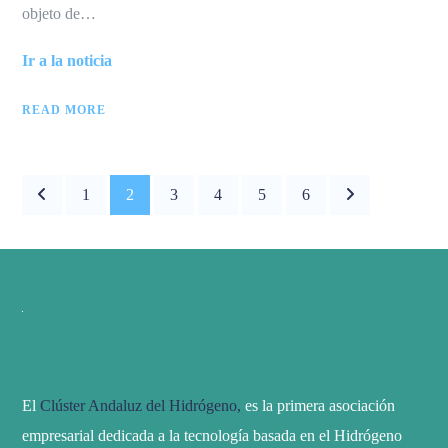
objeto de…
Ir a la noticia
READ MORE
1
2
3
4
5
6
El
Clúster Andaluz del Hidrógeno,
es la primera asociación
empresarial dedicada a la tecnología basada en el Hidrógeno