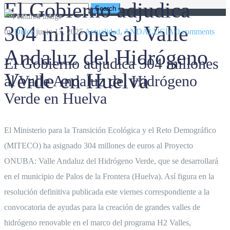
El Gobierno adjudica
669 67 92 85
304 millones al Valle
by
Dulce
junio 17, 2025
Actualidad
,
ANDALUCÍA
0 comments
Andaluz del Hidrógeno
El Gobierno adjudica 304 millones
Verde en Huelva
al Valle Andaluz del Hidrógeno
Verde en Huelva
El Ministerio para la Transición Ecológica y el Reto Demográfico
(MITECO) ha asignado 304 millones de euros al Proyecto
ONUBA: Valle Andaluz del Hidrógeno Verde, que se desarrollará
en el municipio de Palos de la Frontera (Huelva). Así figura en la
resolución definitiva publicada este viernes correspondiente a la
convocatoria de ayudas para la creación de grandes valles de
hidrógeno renovable en el marco del programa H2 Valles,