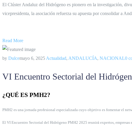
El Clúster Andaluz del Hidrógeno es pionero en la investigación, di
vicepresidenta, la asociación refuerza su apuesta por consolidar a And
–
Read More
by
Dulce
mayo 6, 2025
Actualidad
,
ANDALUCÍA
,
NACIONAL
0 c
VI Encuentro Sectorial del Hidróg
¿QUÉ ES PMH2?
PMH2 es una jornada profesional especializada cuyo objetivo es fomentar el netwo
El VI Encuentro Sectorial del Hidrógeno PMH2 2025 reunirá expertos, empresas e in