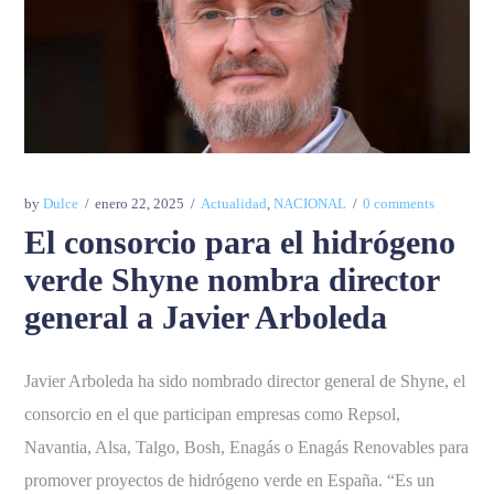
by
Dulce
enero 22, 2025
Actualidad
,
NACIONAL
0 comments
El consorcio para el hidrógeno
verde Shyne nombra director
general a Javier Arboleda
Javier Arboleda ha sido nombrado director general de Shyne, el
consorcio en el que participan empresas como Repsol,
Navantia, Alsa, Talgo, Bosh, Enagás o Enagás Renovables para
promover proyectos de hidrógeno verde en España. “Es un