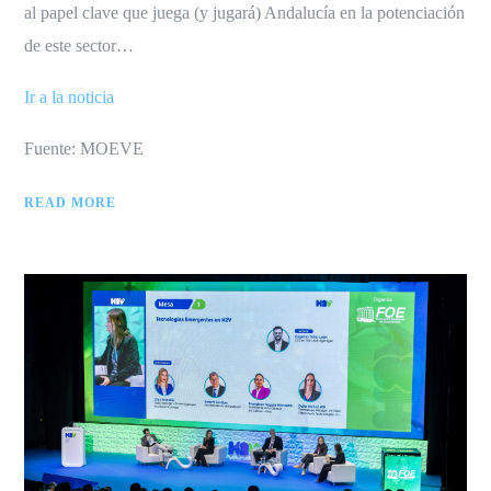
al papel clave que juega (y jugará) Andalucía en la potenciación
de este sector…
Ir a la noticia
Fuente: MOEVE
READ MORE