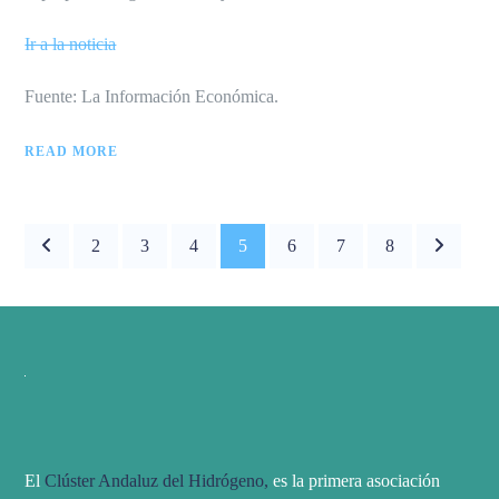
Ir a la noticia
Fuente: La Información Económica.
READ MORE
2
3
4
5
6
7
8
El
Clúster Andaluz del Hidrógeno,
es la primera asociación