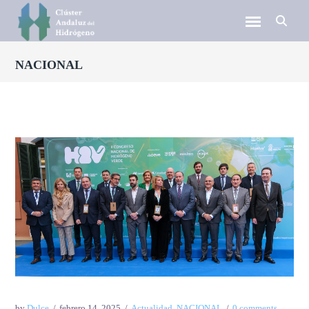
NACIONAL
by
Dulce
febrero 14, 2025
Actualidad
,
NACIONAL
0 comments