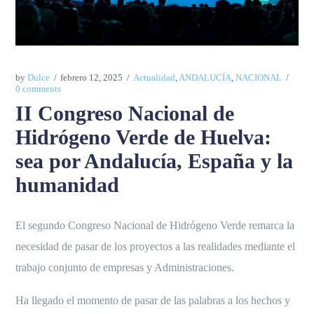
by
Dulce
febrero 12, 2025
Actualidad
,
ANDALUCÍA
,
NACIONAL
0 comments
II Congreso Nacional de
Hidrógeno Verde de Huelva:
sea por Andalucía, España y la
humanidad
El segundo Congreso Nacional de Hidrógeno Verde remarca la
necesidad de pasar de los proyectos a las realidades mediante el
trabajo conjunto de empresas y Administraciones.
Ha llegado el momento de pasar de las palabras a los hechos y