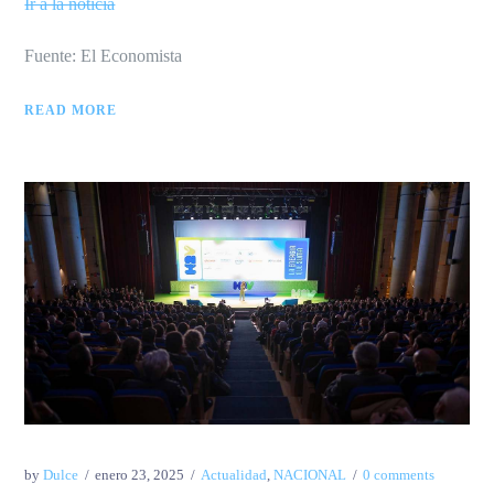
Ir a la noticia
Fuente: El Economista
READ MORE
by
Dulce
enero 23, 2025
Actualidad
,
NACIONAL
0 comments