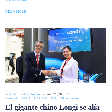
READ MORE
by
Andaluza de Hidrógeno
junio 21, 2023
Actualidad
,
ANDALUCÍA
,
NACIONAL
0 comments
El gigante chino Longi se alía