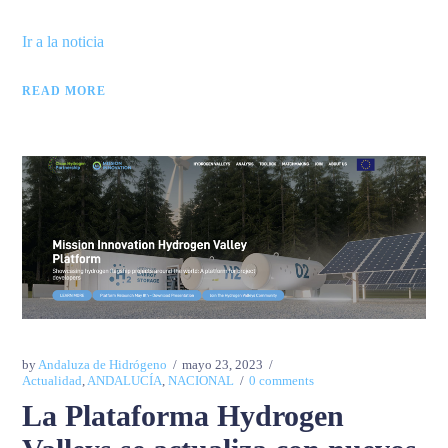
Ir a la noticia
READ MORE
by
Andaluza de Hidrógeno
mayo 23, 2023
Actualidad
,
ANDALUCÍA
,
NACIONAL
0 comments
La Plataforma Hydrogen