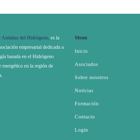
r Andaluz del Hidrógeno,
es la
Menú
sociación empresarial dedicada a
Inicio
ogía basada en el Hidrógeno
Asociados
 energético en la región de
a.
Sobre nosotros
Noticias
Formación
Contacto
Login