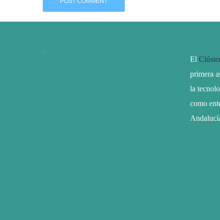
El
Clúste
primera a
la tecnol
como ente
Andalucí