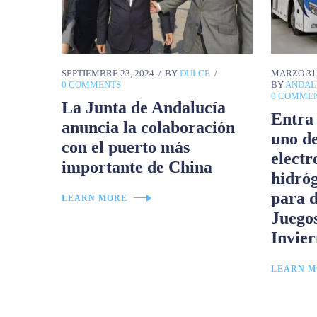
SEPTIEMBRE 23, 2024
BY
DULCE
MARZO 31,
0 COMMENTS
BY
ANDAL
0 COMME
La Junta de Andalucía
Entra
anuncia la colaboración
uno de
con el puerto más
electr
importante de China
hidró
para d
LEARN MORE
Juego
Invie
LEARN M