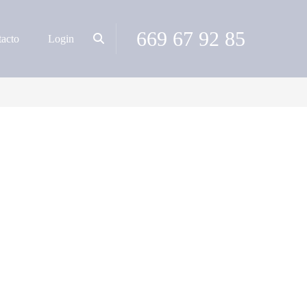
669 67 92 85
acto
Login