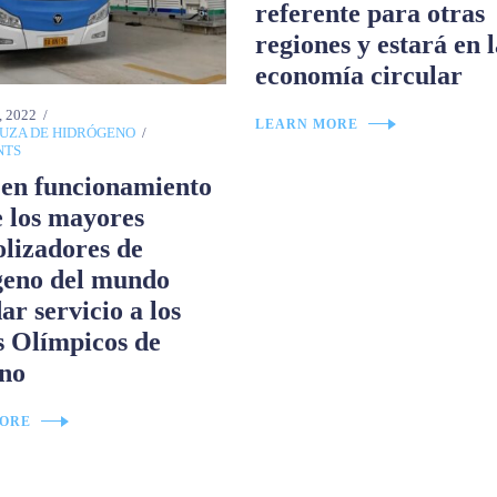
referente para otras
regiones y estará en 
economía circular
 2022
LEARN MORE
UZA DE HIDRÓGENO
NTS
 en funcionamiento
 los mayores
olizadores de
geno del mundo
ar servicio a los
s Olímpicos de
rno
ORE