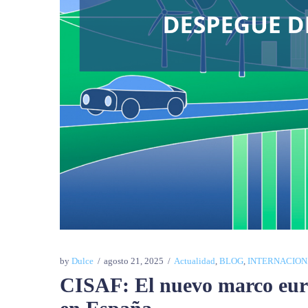
by
Dulce
agosto 21, 2025
Actualidad
,
BLOG
,
INTERNACION
CISAF: El nuevo marco euro