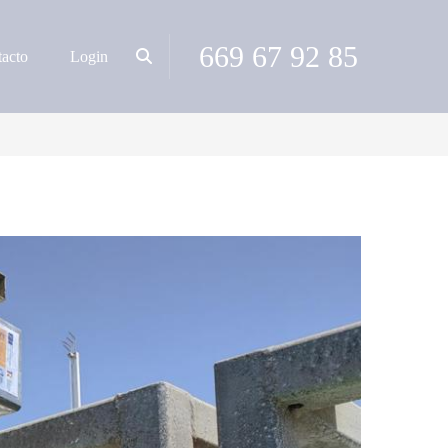
669 67 92 85
acto
Login